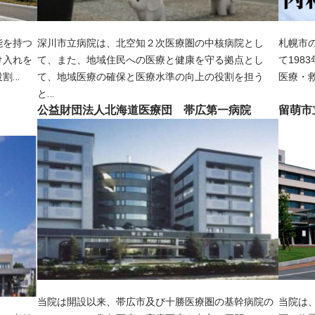
能を持つ
深川市立病院は、北空知２次医療圏の中核病院とし
札幌市
け入れを
て、また、地域住民への医療と健康を守る拠点とし
て198
…
役割
て、地域医療の確保と医療水準の向上の役割を担う
医療・
…
と
公益財団法人北海道医療団 帯広第一病院
留萌市
当院は開設以来、帯広市及び十勝医療圏の基幹病院の
当院は