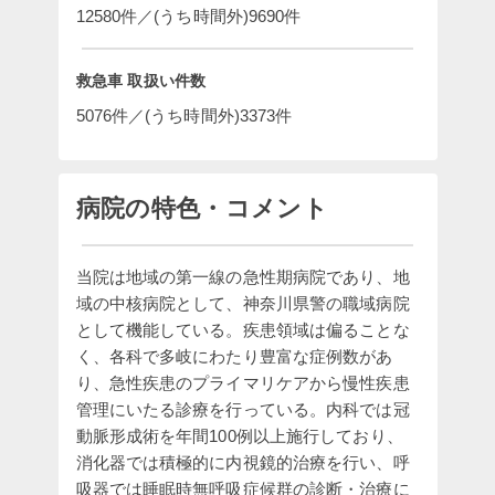
12580件／(うち時間外)9690件
救急車 取扱い件数
5076件／(うち時間外)3373件
病院の特色・コメント
当院は地域の第一線の急性期病院であり、地
域の中核病院として、神奈川県警の職域病院
として機能している。疾患領域は偏ることな
く、各科で多岐にわたり豊富な症例数があ
り、急性疾患のプライマリケアから慢性疾患
管理にいたる診療を行っている。内科では冠
動脈形成術を年間100例以上施行しており、
消化器では積極的に内視鏡的治療を行い、呼
吸器では睡眠時無呼吸症候群の診断・治療に