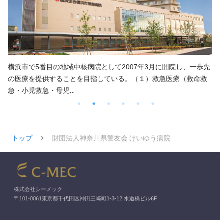
し、一歩先
2012年10月に新築移転し施設名を「茅ヶ崎徳洲会総合
（救命救
「湘南藤沢徳洲会病院」に改称しました。 当院は「Genera
…
とし
トップ
財団法人神奈川県警友会 けいゆう病院
株式会社シーメック
〒101-0061東京都千代田区神田三崎町1-3-12 水道橋ビル6F