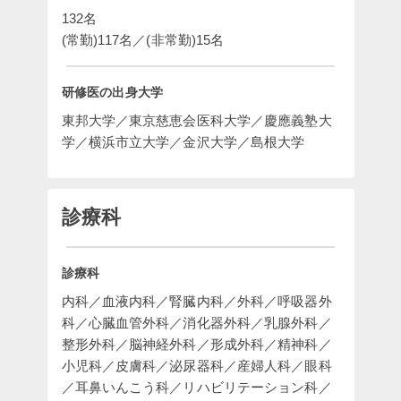
132名

(常勤)117名／(非常勤)15名
研修医の出身大学
東邦大学／東京慈恵会医科大学／慶應義塾大
学／横浜市立大学／金沢大学／島根大学
診療科
診療科
内科／血液内科／腎臓内科／外科／呼吸器外
科／心臓血管外科／消化器外科／乳腺外科／
整形外科／脳神経外科／形成外科／精神科／
小児科／皮膚科／泌尿器科／産婦人科／眼科
／耳鼻いんこう科／リハビリテーション科／