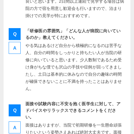
良いと思います。2日間以上連続で見学する場合は病
院の方で宿を用意し歓迎会も行いますので、泊まり
掛けでの見学が特におすすめです。
「研修医の雰囲気」「どんな人が病院に向いてい
Q
るのか」教えてください。
やる気はあるけど自分から積極的になるのは苦手な
A
人、自分の時間をしっかりと持ちたい人が当院の研
修に向いていると思います。少人数制であるため受
け身がちな僕でも沢山の手技や症例が回ってきまし
たし、土日は基本的に休みなので自分の趣味の時間
が確保できないことに不満を持ったことはありませ
ん。
面接や試験内容に不安を抱く医学生に対して、ア
Q
ドバイスやリラックスできるコメントをくださ
い。
面接はありますが、当院で初期研修を一生懸命頑張
A
りたいという姿勢さえあれば絶対大丈夫です。面接