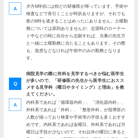
夕方6時頃には殆どの研修医が帰っています。手術や
A
検査などで長引くことが時折ありますが、それでも
夜の8時を過ぎることはめったにありません。土曜勤
務については原則ありませんが、志望科のローテー
ト中などの時に自分から志願すれば、当番の先生方
と一緒に土曜勤務に当たることもあります。その際
も、急患などなければ午前中のみの勤務となりま
す。
病院見学の際に何科を見学するべきか悩む医学生
が多いので、「研修医の先生から医学生におスス
Q
メする見学科（曜日やタイミング）と理由」を教
えてください。
内科系であれば「循環器内科」、「消化器内科」、
A
外科系であれば「外科」、「整形外科」が指導医の
人数が揃っており検査や手術等の手技も多くおすす
めです。内科系であれば金曜日、外科系であれば月
曜日は手技が少ないので、それ以外の曜日に来ると