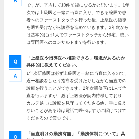
A
ですが、平均して10件前後になるかと思います。1年
次では上級医と一緒に当直に入り、できる範囲で患
者へのファーストタッチを行った後、上級医の指導
を適宜受けながら診療を進めていきます。2年次から
は基本的には1人でファーストタッチから帰宅、或い
は専門医へのコンサルトまでを行います。
「上級医や指導医へ相談できる」環境があるのか
Q
具体的に教えてください。
1年次研修医は必ず上級医と一緒に当直に入るので、
A
逐一相談をしたり指導を受けたりしながら当直での
診療を行うことができます。2年次研修医は1人で当
直を行いますが、必ず上級医が院内待機しており、
カルテ越しに診療を見守ってくださる他、手に負え
ないことがある時は電話で呼べばすぐに駆けつけて
くださるので安心です。
「当直明けの勤務有無」「勤務体制について」具
Q