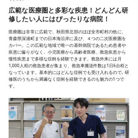
広範な医療圏と多彩な疾患！どんどん研
修したい人にはぴったりな病院！
医療圏は非常に広範で、秋田県北部のほぼ全市町村の他に、
青森県深浦町までの日本海沿岸に及び、４つの二次医療圏を
カバー。この広範な地域で唯一の基幹病院であるため患者や
疾患に偏りがなく、小児医療から高齢者医療、救急疾患から
慢性疾患まで多様な症例を経験できます。救急外来には月
1,000人程の救急患者が集まり、救急車搬送件数は1日6台程と
なっています。基本的にはどんな症例でも受け入れるので､ 研
修医のうちから満遍なく症例を経験できるのも魅力の1つで
す。