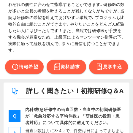
れぞれの個性に合わせて指導することができます｡ 研修医の数
が多いと全員の希望を叶えることが難しくなりがちですが､ 当
院は研修医の希望を叶えてあげやすい環境で､ プログラムも比
較的自由に組むことができます｡ やりたいことをどんどん経験
したい人にはぴったりです！また、当院では研修医が手技を
する機会が豊富なため、上級医によるマンツーマン指導の下､ 
実際に触って経験を積んで､ 徐々に自信を持つことができま
す。
情報希望
資料請求
見学申込
詳しく聞きたい！
初期研修Q＆A
内科/救急研修中の当直回数・当直中の初期研修医
Q
が「救急対応する平均件数」「研修医の役割・患
者対応」について具体的に教えてください。
当直回数は月に3~4回で、件数は日によってまちまち