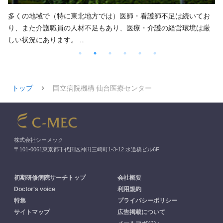
多くの地域で（特に東北地方では）医師・看護師不足は続いてお
り、また介護職員の人材不足もあり、医療・介護の経営環境は厳
…
しい状況にあります。
トップ
国立病院機構 仙台医療センター
株式会社シーメック
〒101-0061東京都千代田区神田三崎町1-3-12 水道橋ビル6F
初期研修病院サーチトップ
会社概要
Doctor's voice
利用規約
特集
プライバシーポリシー
サイトマップ
広告掲載について