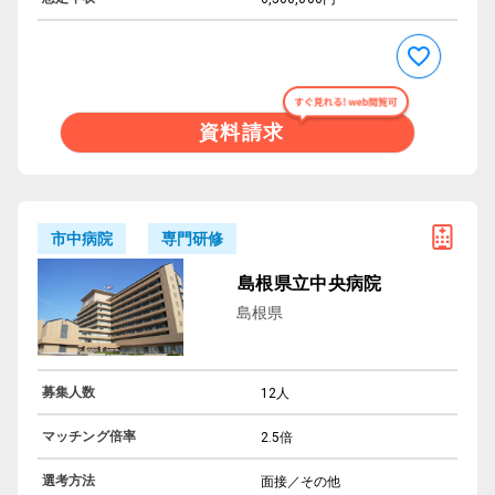
資料請求
専門研修
市中病院
島根県立中央病院
島根県
募集人数
12人
マッチング倍率
2.5倍
選考方法
面接／その他