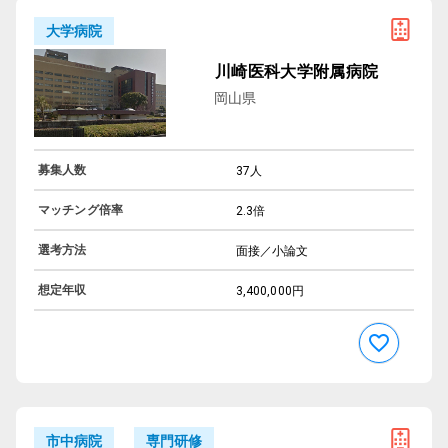
大学病院
川崎医科大学附属病院
岡山県
募集人数
37人
マッチング倍率
2.3倍
選考方法
面接／小論文
想定年収
3,400,000円
専門研修
市中病院