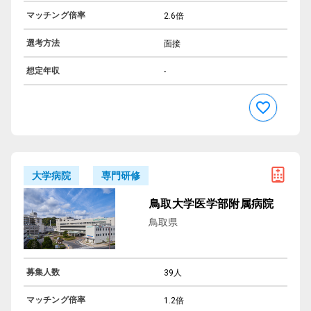
マッチング倍率
2.6倍
選考方法
面接
想定年収
-
専門研修
大学病院
鳥取大学医学部附属病院
鳥取県
募集人数
39人
マッチング倍率
1.2倍