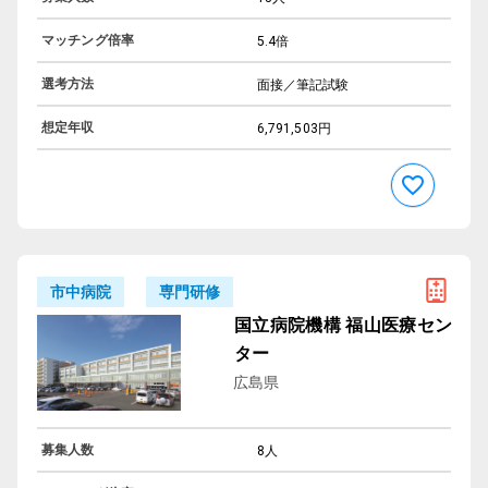
マッチング倍率
5.4倍
選考方法
面接／筆記試験
想定年収
6,791,503円
専門研修
市中病院
国立病院機構 福山医療セン
ター
広島県
募集人数
8人