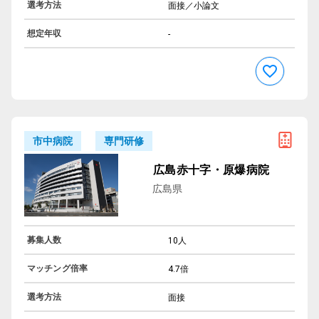
選考方法
面接／小論文
想定年収
-
専門研修
市中病院
広島赤十字・原爆病院
広島県
募集人数
10人
マッチング倍率
4.7倍
選考方法
面接