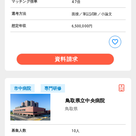
マッチング倍率
4.7倍
選考方法
面接／筆記試験／小論文
想定年収
6,500,000円
資料請求
専門研修
市中病院
鳥取県立中央病院
鳥取県
募集人数
10人