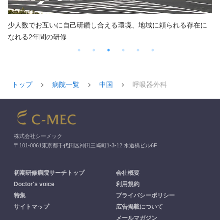
地域に根差しながらあなたの個性を伸ばす初期研修。 将来幅広く
活躍できる医師を目指します。
トップ
病院一覧
中国
呼吸器外科
株式会社シーメック
〒101-0061東京都千代田区神田三崎町1-3-12 水道橋ビル6F
初期研修病院サーチトップ
会社概要
Doctor's voice
利用規約
特集
プライバシーポリシー
サイトマップ
広告掲載について
メールマガジン