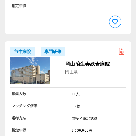
想定年収
-
専門研修
市中病院
岡山済生会総合病院
岡山県
募集人数
11人
マッチング倍率
3.8倍
選考方法
面接／筆記試験
想定年収
5,000,000円