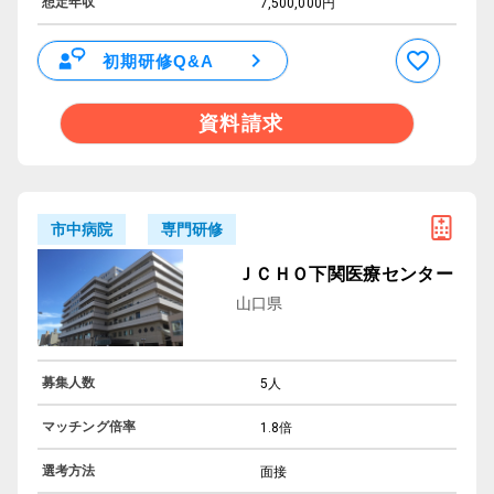
想定年収
7,500,000円
初期研修Q&A
資料請求
専門研修
市中病院
ＪＣＨＯ下関医療センター
山口県
募集人数
5人
マッチング倍率
1.8倍
選考方法
面接