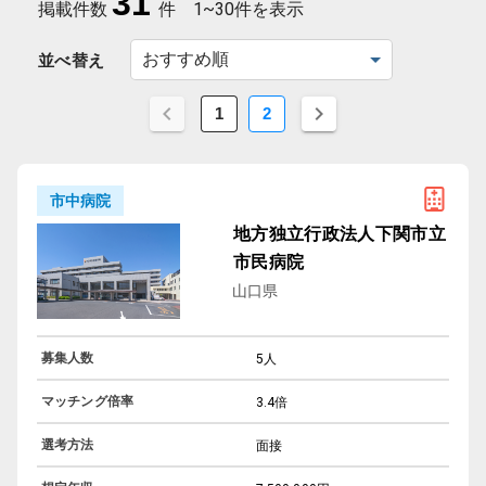
31
掲載件数
件
1~30件を表示
並べ替え
1
2
市中病院
地方独立行政法人下関市立
市民病院
山口県
募集人数
5人
マッチング倍率
3.4倍
選考方法
面接