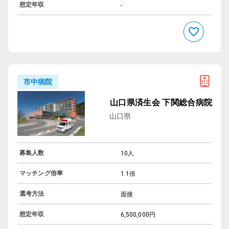
想定年収
-
市中病院
山口県済生会 下関総合病院
山口県
募集人数
10人
マッチング倍率
1.1倍
選考方法
面接
想定年収
6,500,000円