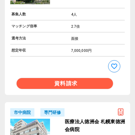
募集人数
4人
マッチング倍率
2.7倍
選考方法
面接
想定年収
7,000,000円
資料請求
専門研修
市中病院
医療法人徳洲会 札幌東徳洲
会病院