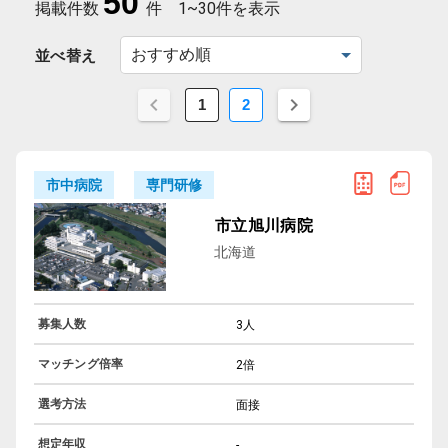
50
掲載件数
件
1~30件を表示
並べ替え
1
2
専門研修
市中病院
市立旭川病院
北海道
募集人数
3人
マッチング倍率
2倍
選考方法
面接
想定年収
-