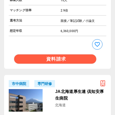
10人
マッチング倍率
2.9倍
選考方法
面接／筆記試験／小論文
想定年収
6,360,000円
資料請求
専門研修
市中病院
JA北海道厚生連 倶知安厚
生病院
北海道