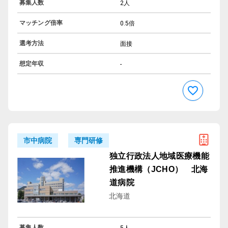
募集人数
2人
マッチング倍率
0.5倍
選考方法
面接
想定年収
-
専門研修
市中病院
独立行政法人地域医療機能
推進機構（JCHO） 北海
道病院
北海道
募集人数
5人