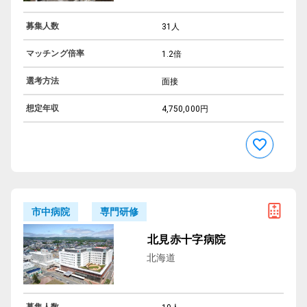
募集人数
31人
マッチング倍率
1.2倍
選考方法
面接
想定年収
4,750,000円
専門研修
市中病院
北見赤十字病院
北海道
募集人数