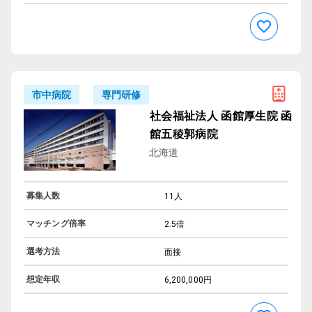
専門研修
市中病院
社会福祉法人 函館厚生院 函
館五稜郭病院
北海道
募集人数
11人
マッチング倍率
2.5倍
選考方法
面接
想定年収
6,200,000円