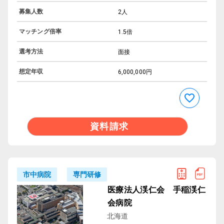
募集人数
2人
マッチング倍率
1.5倍
選考方法
面接
想定年収
6,000,000円
資料請求
専門研修
市中病院
医療法人渓仁会 手稲渓仁
会病院
北海道