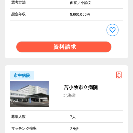
選考方法
面接／小論文
想定年収
8,000,000円
資料請求
市中病院
苫小牧市立病院
北海道
募集人数
7人
マッチング倍率
2.9倍