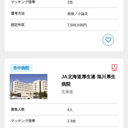
マッチング倍率
2倍
選考方法
面接／小論文
想定年収
7,500,000円
市中病院
JA北海道厚生連 旭川厚生
病院
北海道
募集人数
6人
マッチング倍率
2.3倍