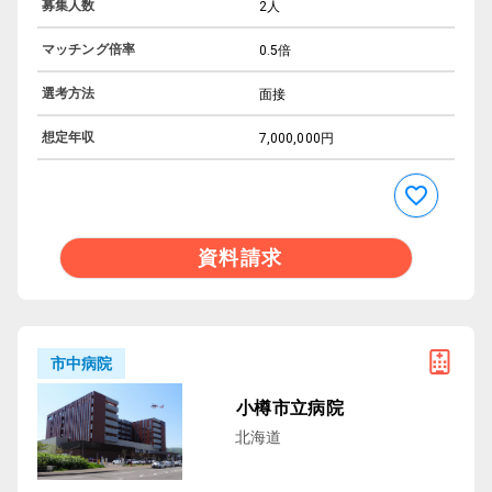
募集人数
2人
マッチング倍率
0.5倍
選考方法
面接
想定年収
7,000,000円
資料請求
市中病院
小樽市立病院
北海道