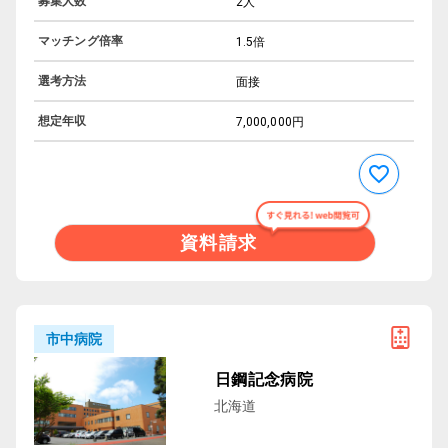
募集人数
2人
マッチング倍率
1.5倍
選考方法
面接
想定年収
7,000,000円
資料請求
市中病院
日鋼記念病院
北海道