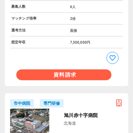
募集人数
6人
マッチング倍率
2倍
選考方法
面接
想定年収
7,500,000円
資料請求
専門研修
市中病院
旭川赤十字病院
北海道