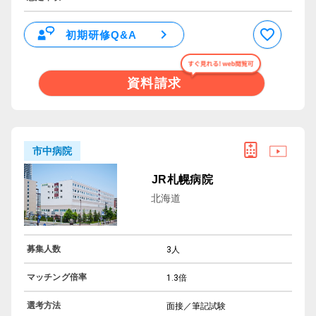
初期研修Q&A
資料請求
市中病院
JR札幌病院
北海道
募集人数
3人
マッチング倍率
1.3倍
選考方法
面接／筆記試験