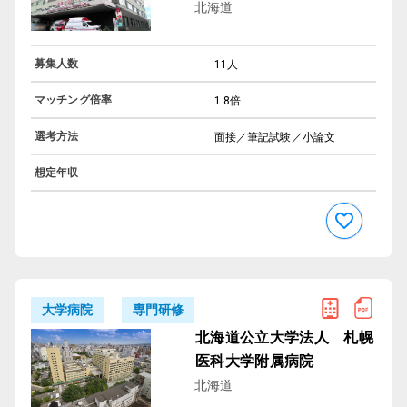
北海道
募集人数
11人
マッチング倍率
1.8倍
選考方法
面接／筆記試験／小論文
想定年収
-
専門研修
大学病院
北海道公立大学法人 札幌
医科大学附属病院
北海道