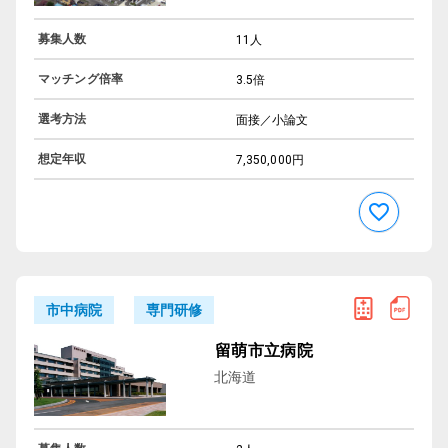
募集人数
11人
マッチング倍率
3.5倍
選考方法
面接／小論文
想定年収
7,350,000円
専門研修
市中病院
留萌市立病院
北海道