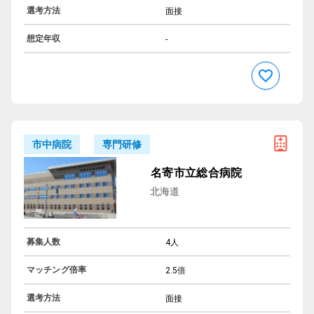
選考方法
面接
想定年収
-
専門研修
市中病院
名寄市立総合病院
北海道
募集人数
4人
マッチング倍率
2.5倍
選考方法
面接