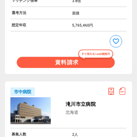
マッチング倍率
3.8倍
選考方法
面接
想定年収
5,765,460円
資料請求
市中病院
滝川市立病院
北海道
募集人数
2人