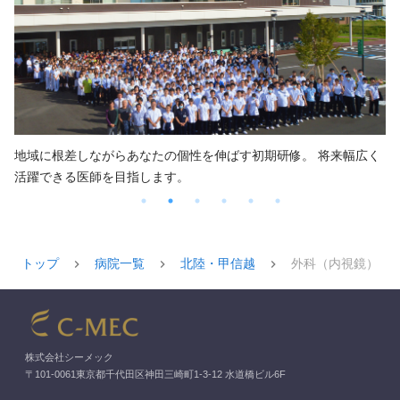
地域に根差しながらあなたの個性を伸ばす初期研修。 将来幅広く
活躍できる医師を目指します。
トップ
病院一覧
北陸・甲信越
外科（内視鏡）
株式会社シーメック
〒101-0061東京都千代田区神田三崎町1-3-12 水道橋ビル6F