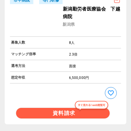
新潟勤労者医療協会 下越
病院
新潟県
募集人数
8人
マッチング倍率
2.3倍
選考方法
面接
想定年収
6,500,000円
資料請求