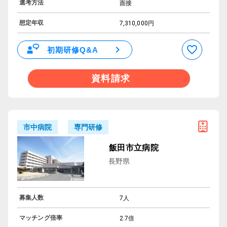
選考方法
面接
想定年収
7,310,000円
初期研修Q&A
資料請求
専門研修
市中病院
飯田市立病院
長野県
募集人数
7人
マッチング倍率
2.7倍