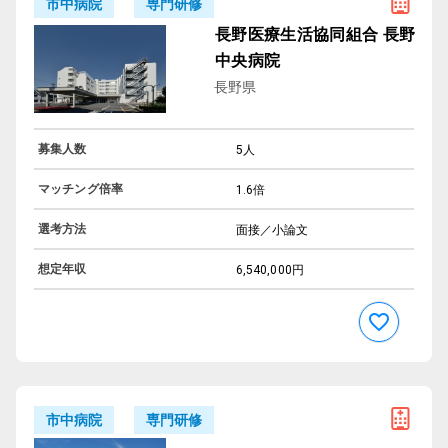
専門研修
市中病院
長野医療生活協同組合 長野
中央病院
長野県
募集人数
5人
マッチング倍率
1.6倍
選考方法
面接／小論文
想定年収
6,540,000円
専門研修
市中病院