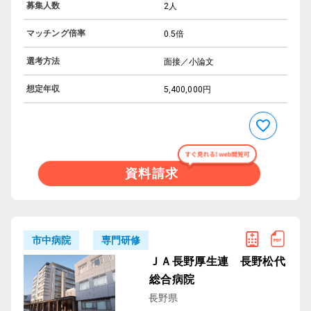
募集人数
2人
マッチング倍率
0.5倍
選考方法
面接／小論文
想定年収
5,400,000円
資料請求
専門研修
市中病院
ＪＡ長野厚生連 長野松代
総合病院
長野県