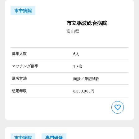
市中病院
市立砺波総合病院
富山県
募集人数
6人
マッチング倍率
1.7倍
選考方法
面接／筆記試験
想定年収
6,800,000円
専門研修
市中病院