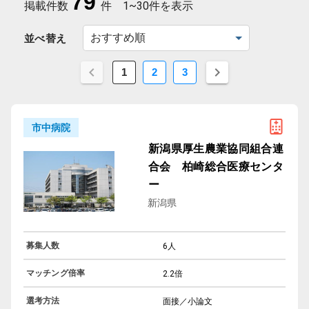
79
掲載件数
件
1~30件を表示
並べ替え
1
2
3
市中病院
新潟県厚生農業協同組合連
合会 柏崎総合医療センタ
ー
新潟県
募集人数
6人
マッチング倍率
2.2倍
選考方法
面接／小論文