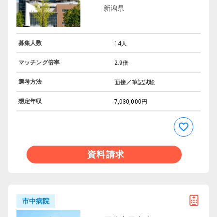
新潟県
募集人数
14人
マッチング倍率
2.9倍
選考方法
面接／筆記試験
想定年収
7,030,000円
資料請求
市中病院