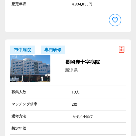
想定年収
4,834,080円
専門研修
市中病院
長岡赤十字病院
新潟県
募集人数
13人
マッチング倍率
2倍
選考方法
面接／小論文
想定年収
-