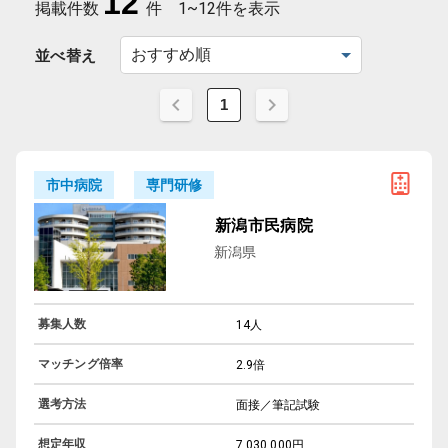
12
掲載件数
件
1~12件を表示
並べ替え
1
専門研修
市中病院
新潟市民病院
新潟県
募集人数
14人
マッチング倍率
2.9倍
選考方法
面接／筆記試験
想定年収
7,030,000円