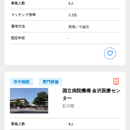
募集人数
6人
マッチング倍率
2.2倍
選考方法
面接／小論文
想定年収
-
専門研修
市中病院
国立病院機構 金沢医療セン
ター
石川県
募集人数
8人