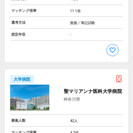
マッチング倍率
11.1倍
選考方法
面接／筆記試験
想定年収
-
大学病院
聖マリアンナ医科大学病院
神奈川県
募集人数
42人
マッチング倍率
4.7倍