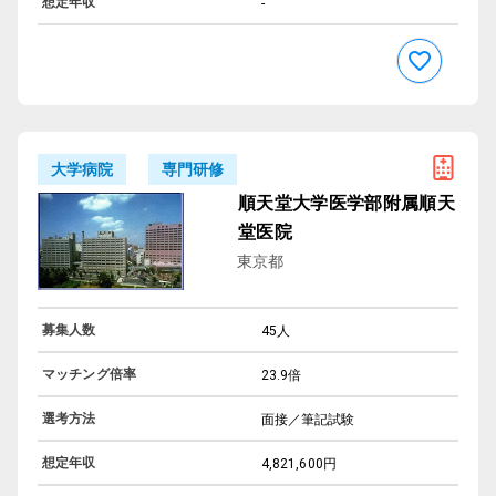
想定年収
-
専門研修
大学病院
順天堂大学医学部附属順天
堂医院
東京都
募集人数
45人
マッチング倍率
23.9倍
選考方法
面接／筆記試験
想定年収
4,821,600円