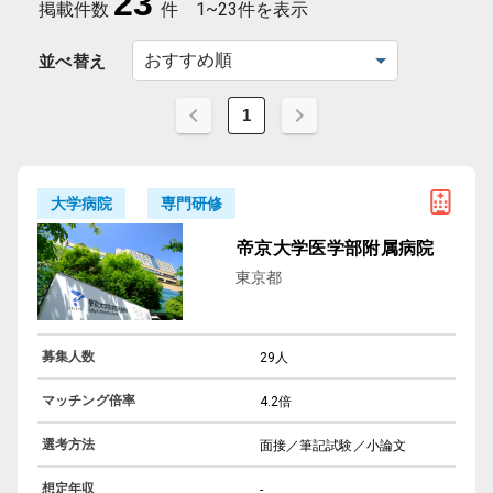
23
掲載件数
件
1~23件を表示
並べ替え
1
専門研修
大学病院
帝京大学医学部附属病院
東京都
募集人数
29人
マッチング倍率
4.2倍
選考方法
面接／筆記試験／小論文
想定年収
-