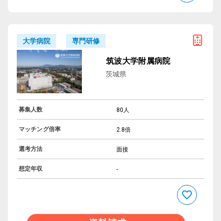
専門研修
大学病院
筑波大学附属病院
茨城県
募集人数
80人
マッチング倍率
2.8倍
選考方法
面接
想定年収
-