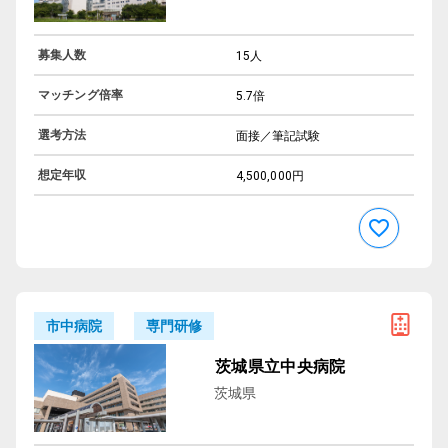
募集人数
15人
マッチング倍率
5.7倍
選考方法
面接／筆記試験
想定年収
4,500,000円
専門研修
市中病院
茨城県立中央病院
茨城県