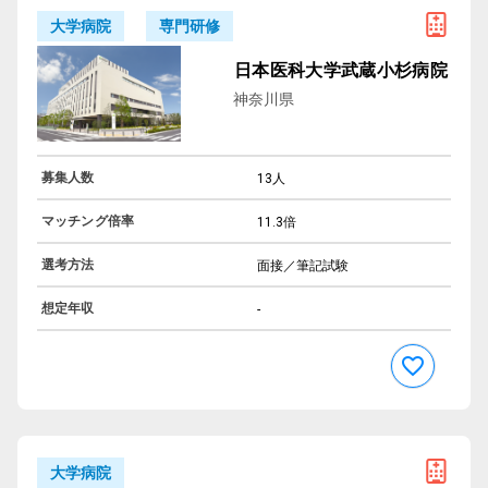
専門研修
大学病院
日本医科大学武蔵小杉病院
神奈川県
募集人数
13人
マッチング倍率
11.3倍
選考方法
面接／筆記試験
想定年収
-
大学病院