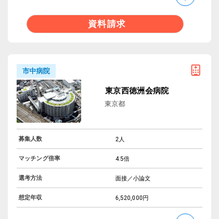
資料請求
市中病院
東京西徳洲会病院
東京都
募集人数
2人
マッチング倍率
4.5倍
選考方法
面接／小論文
想定年収
6,520,000円