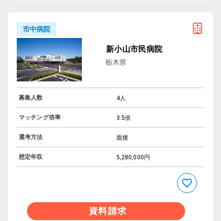
市中病院
新小山市民病院
栃木県
募集人数
4人
マッチング倍率
3.5倍
選考方法
面接
想定年収
5,280,000円
資料請求