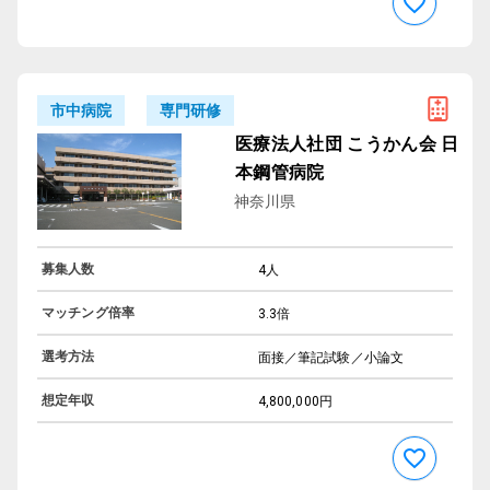
専門研修
市中病院
医療法人社団 こうかん会 日
本鋼管病院
神奈川県
募集人数
4人
マッチング倍率
3.3倍
選考方法
面接／筆記試験／小論文
想定年収
4,800,000円