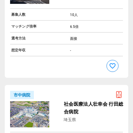
募集人数
10人
マッチング倍率
6.5倍
選考方法
面接
想定年収
-
市中病院
社会医療法人壮幸会 行田総
合病院
埼玉県