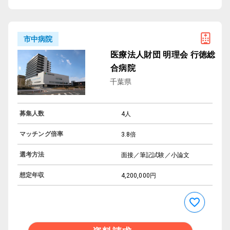
市中病院
医療法人財団 明理会 行徳総
合病院
千葉県
募集人数
4人
マッチング倍率
3.8倍
選考方法
面接／筆記試験／小論文
想定年収
4,200,000円