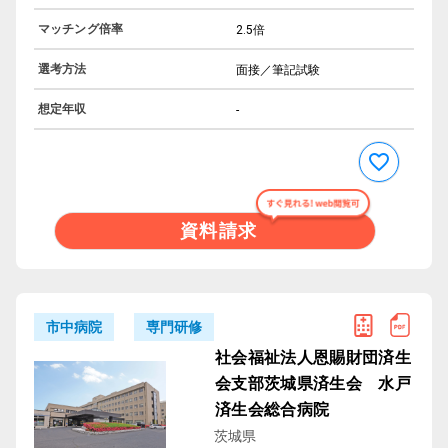
マッチング倍率
2.5倍
選考方法
面接／筆記試験
想定年収
-
資料請求
専門研修
市中病院
社会福祉法人恩賜財団済生
会支部茨城県済生会 水戸
済生会総合病院
茨城県