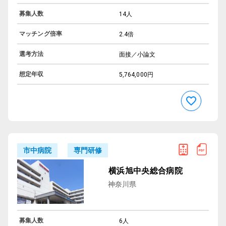
募集人数
14人
マッチング倍率
2.4倍
選考方法
面接／小論文
想定年収
5,764,000円
専門研修
市中病院
横浜旭中央総合病院
神奈川県
募集人数
6人