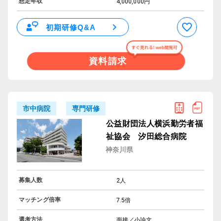
想定年収
4,000,000円
初期研修Q&A
資料請求
専門研修
市中病院
公益財団法人横浜勤労者福
祉協会 汐田総合病院
神奈川県
募集人数
2人
マッチング倍率
7.5倍
選考方法
面接／小論文