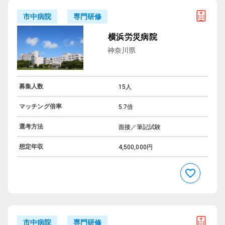
専門研修
市中病院
横浜労災病院
神奈川県
募集人数
15人
マッチング倍率
5.7倍
選考方法
面接／筆記試験
想定年収
4,500,000円
専門研修
市中病院