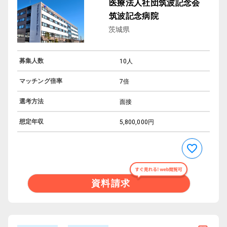
医療法人社団筑波記念会
筑波記念病院
茨城県
募集人数
10人
マッチング倍率
7倍
選考方法
面接
想定年収
5,800,000円
資料請求