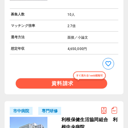
募集人数
10人
マッチング倍率
2.7倍
選考方法
面接／小論文
想定年収
4,650,000円
資料請求
専門研修
市中病院
利根保健生活協同組合 利
根中央病院