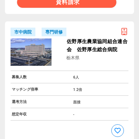
資料請求
専門研修
市中病院
佐野厚生農業協同組合連合
会 佐野厚生総合病院
栃木県
募集人数
6人
マッチング倍率
1.2倍
選考方法
面接
想定年収
-