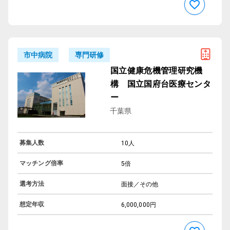
専門研修
市中病院
国立健康危機管理研究機
構 国立国府台医療センタ
ー
千葉県
募集人数
10人
マッチング倍率
5倍
選考方法
面接／その他
想定年収
6,000,000円