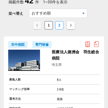
42
掲載件数
件
1~30件を表示
並べ替え
1
2
専門研修
市中病院
医療法人徳洲会 羽生総合
病院
埼玉県
募集人数
8人
マッチング倍率
2.8倍
選考方法
面接