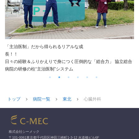
「主治医制」だから得られるリアルな成
長！
日々の経験＆ふりかえりで身につく圧倒的な「総合力」 協立総合
病院の研修の柱“主治医制”システム
トップ
病院一覧
東北
心臓外科
株式会社シーメック
〒101-0061東京都千代田区神田三崎町1-3-12 水道橋ビル6F